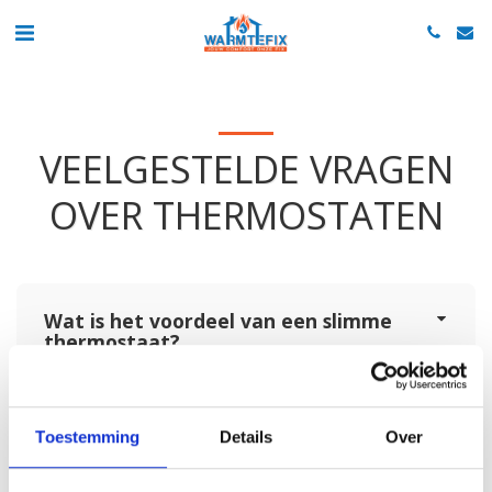
VEELGESTELDE VRAGEN
OVER THERMOSTATEN
Wat is het voordeel van een slimme
thermostaat?
Kan ik energiekosten besparen met
Toestemming
Details
Over
een slimme thermostaat?