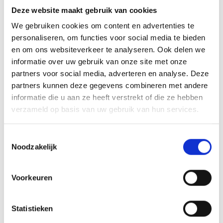
Deze website maakt gebruik van cookies
Kan ik een slimme thermostaat zelf
We gebruiken cookies om content en advertenties te
installeren?
personaliseren, om functies voor social media te bieden
en om ons websiteverkeer te analyseren. Ook delen we
informatie over uw gebruik van onze site met onze
partners voor social media, adverteren en analyse. Deze
Is een slimme thermostaat
compatibel met elke CV-ketel?
partners kunnen deze gegevens combineren met andere
informatie die u aan ze heeft verstrekt of die ze hebben
verzameld op basis van uw gebruik van hun services.
Werkt een slimme thermostaat ook
Toestemmingsselectie
met vloerverwarming?
Noodzakelijk
Voorkeuren
Hoeveel kost het om een nieuwe
thermostaat te laten installeren?
Statistieken