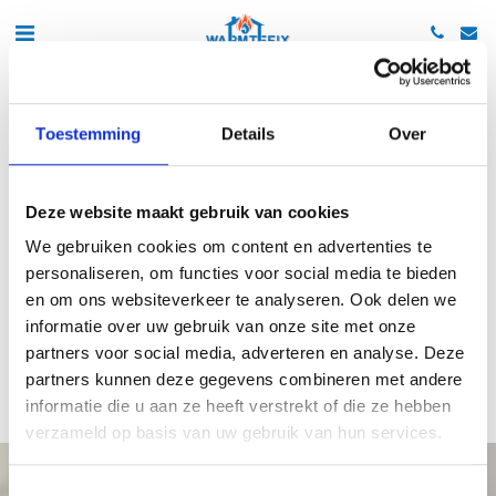
Toestemming
Details
Over
Heb je een storing?
Deze website maakt gebruik van cookies
Storing aan je verwarming of heb je geen 
We gebruiken cookies om content en advertenties te
warm water?
personaliseren, om functies voor social media te bieden
en om ons websiteverkeer te analyseren. Ook delen we
Bel of app ons 24/7: 
informatie over uw gebruik van onze site met onze
085-0609942
partners voor social media, adverteren en analyse. Deze
partners kunnen deze gegevens combineren met andere
informatie die u aan ze heeft verstrekt of die ze hebben
verzameld op basis van uw gebruik van hun services.
Toestemmingsselectie